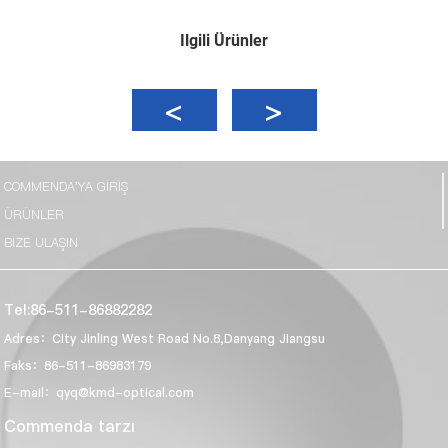
Ilgili Ürünler
COMMENDA'YA GIRIŞ
ÜRÜNLER
BIZE ULAŞIN
Tel:86-511-86882282
Adres：City Jinling West Road No.8,Danyang Jiangsu
Faks：86-511-86983179
E-mail：qyq@kmd-optical.com
Commenda tarzı