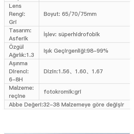
Lens
Rengi:
Boyut: 65/70/75mm
Gri
Tasarım:
İşlev: süperhidrofobik
Asferik
Özgül
Işık Geçirgenliği:98-99%
Ağırlık:1.3
Aşınma
Direnci:
Dizin:1.56、1.60、1.67
6-8H
Malzeme:
fotokromik:gri
reçine
Abbe Değeri:32-38 Malzemeye göre değişir