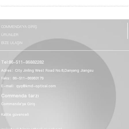
COMMENDA'YA GIRIŞ
ÜRÜNLER
BIZE ULAŞIN
Tel:86-511-86882282
Adres：City Jinling West Road No.8,Danyang Jiangsu
Faks：86-511-86983179
E-mail：qyq@kmd-optical.com
Commenda tarzı
Commenda'ya Giriş
Kalite güvenceli