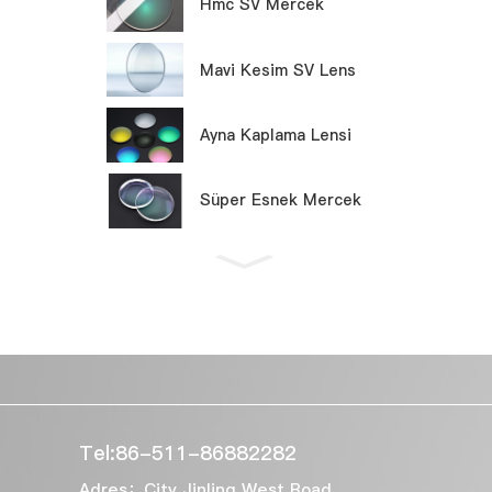
Hmc SV Mercek
Mavi Kesim SV Lens
Ayna Kaplama Lensi
Süper Esnek Mercek
Tel:86-511-86882282
Adres：City Jinling West Road