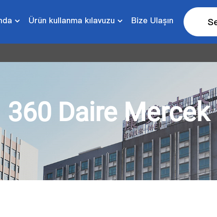
nda
Ürün kullanma kılavuzu
Bize Ulaşın
S
360 Daire Mercek