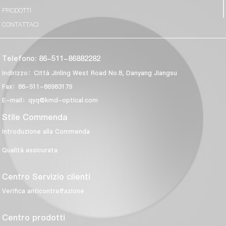
PRODOTTI
CONTATTACI
Telefono: 86-511-86882282
Indirizzo：Città Jinling West Road No.8, Danyang Jiangsu
Fax：86-511-86983179
E-mail：qyq@kmd-optical.com
Stile Commenda
Introduzione alla Commenda
Qualità assicurata
Centro Servizio clienti
Verifica anticontraffazione
Centro prodotti