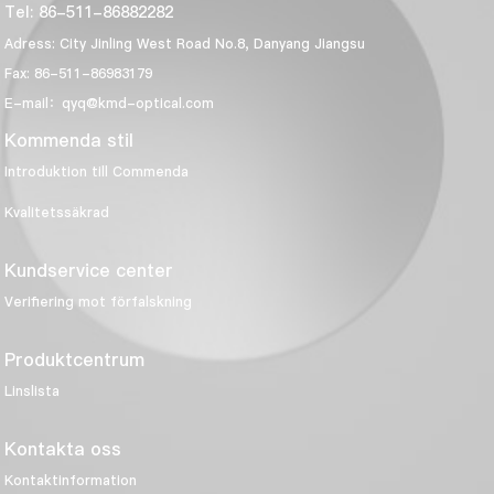
Tel: 86-511-86882282
Adress: City Jinling West Road No.8, Danyang Jiangsu
Fax: 86-511-86983179
E-mail：qyq@kmd-optical.com
Kommenda stil
Introduktion till Commenda
Kvalitetssäkrad
Kundservice center
Verifiering mot förfalskning
Produktcentrum
Linslista
Kontakta oss
Kontaktinformation