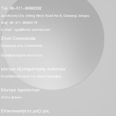
Τηλ: 86-511-86882282
Διεύθυνση:City Jinling West Road No.8, Danyang Jiangsu
Φαξ: 86-511-86983179
E-mail：qyq@kmd-optical.com
Στυλ Commenda
Εισαγωγή στο Commenda
Εξασφαλισμένη ποιότητα
κέντρο εξυπηρέτησης πελατών
Επαλήθευση κατά της πλαστογραφίας
Κέντρο προϊόντων
Λίστα φακών
Επικοινωνήστε μαζί μας