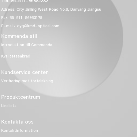
Tel: 86-511-86882282
Adress: City Jinling West Road No.8, Danyang Jiangsu
Fax: 86-511-86983179
E-mail：qyq@kmd-optical.com
Kommenda stil
Introduktion till Commenda
Kvalitetssäkrad
Kundservice center
Verifiering mot förfalskning
Produktcentrum
Linslista
Kontakta oss
Kontaktinformation