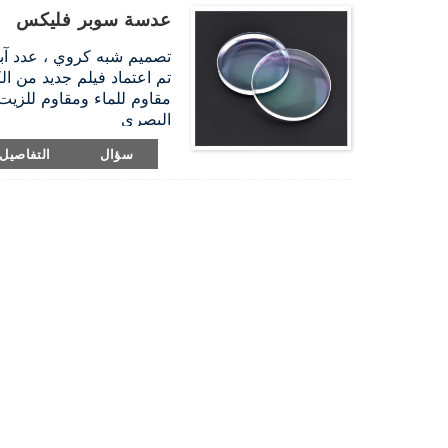
عدسة سوبر فليكس
تصميم شبه كروي ، عدد آبي
تم اعتماد فيلم جديد من الك
مقاوم للماء ومقاوم للزيت
البصري
صلابة وصلابة عالية ، قابل
سؤال
التفاصيل
مؤشر ： 1.56