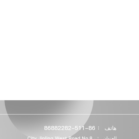
هاتف ： 86-511-86882282
العنوان ： City Jinling West Road No.8 ،