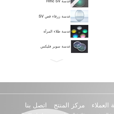
عدسة Hmc SV
عدسة زرقاء قص SV
عدسة طلاء المرآة
عدسة سوبر فليكس
العملاء
مركز المنتج
اتصل بنا