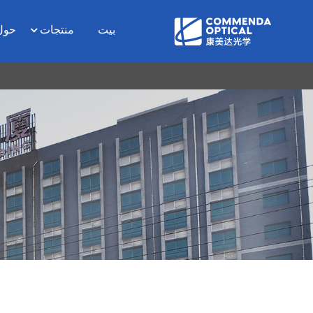
بيت
منتجات
حول D