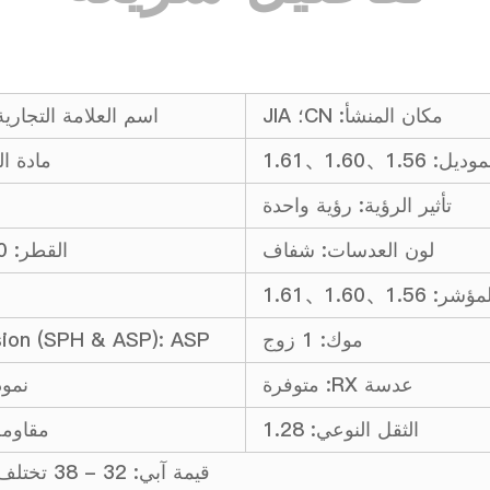
مكان المنشأ: CN؛ JIA
اسم العلامة التجارية: mmenda
 1.56、1.60、1.61
مادة ال
تأثير الرؤية: رؤية واحدة
لون العدسات: شفاف
القطر: 70 مم / 65 مم
ؤشر: 1.56、1.60、1.61
موك: 1 زوج
sion (SPH & ASP): ASP
عدسة RX: متوفرة
نموذ
الثقل النوعي: 1.28
مقاومة ا
قيمة آبي: 32 - 38 تختلف باختلاف المواد