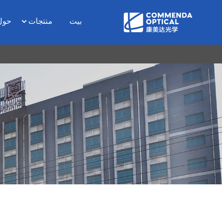
بيت
منتجات
حول D